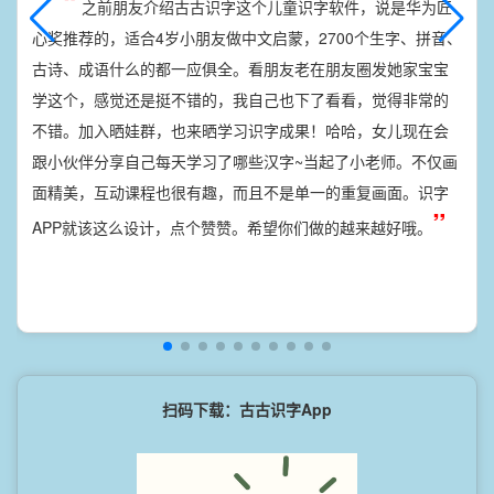
“
之前朋友介绍古古识字这个儿童识字软件，说是华为匠
心奖推荐的，适合4岁小朋友做中文启蒙，2700个生字、拼音、
古诗、成语什么的都一应俱全。看朋友老在朋友圈发她家宝宝
学这个，感觉还是挺不错的，我自己也下了看看，觉得非常的
不错。加入晒娃群，也来晒学习识字成果！哈哈，女儿现在会
跟小伙伴分享自己每天学习了哪些汉字~当起了小老师。不仅画
面精美，互动课程也很有趣，而且不是单一的重复画面。识字
”
APP就该这么设计，点个赞赞。希望你们做的越来越好哦。
扫码下载：古古识字App